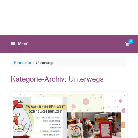
Zum
Inhalt
springen
0
Ware
Menü
anzei
Startseite
»
Unterwegs
Kategorie-Archiv:
Unterwegs