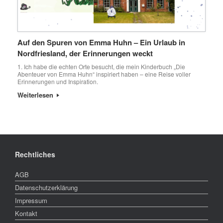
Auf den Spuren von Emma Huhn – Ein Urlaub in
Nordfriesland, der Erinnerungen weckt
1. Ich habe die echten Orte besucht, die mein Kinderbuch „Die
Abenteuer von Emma Huhn“ inspiriert haben – eine Reise voller
Erinnerungen und Inspiration.
Weiterlesen
Rechtliches
AGB
Datenschutzerklärung
Impressum
Kontakt