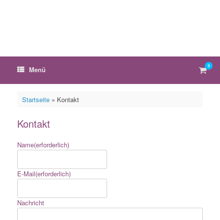
Zum
Inhalt
springen
0
Ware
Menü
anzei
Startseite
»
Kontakt
Kontakt
Name
(erforderlich)
E-Mail
(erforderlich)
Nachricht