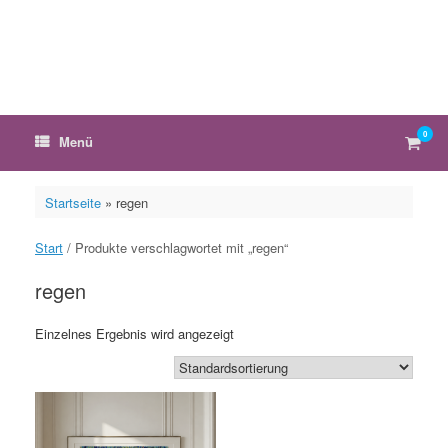
Zum
Inhalt
springen
0
Ware
Menü
anzei
Startseite
»
regen
Start
/ Produkte verschlagwortet mit „regen“
regen
Einzelnes Ergebnis wird angezeigt