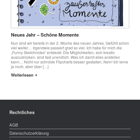
Neues Jahr – Schöne Momente
Nun sind wir bereits in der 2. Woche des neuen Jahres. Gefühlt schon
viel weiter… Irgendwie passiert grad so viel. Ich habe für mich die
„Funny Sketchnotes“ entdeckt. Die Möglichkeiten, sich kreativ
auszudrücken, sind fast unendlich. Was ich damit alles anstellen
kann… Nicht nur schnöde Flipcharts besser gestalten, Nein! Ich lerne
ja noch, aber über […]
Weiterlesen
Rechtliches
AGB
Datenschutzerklärung