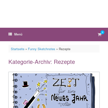
Zum
Inhalt
springen
0
Ware
Menü
anzei
Startseite
»
Funny Sketchnotes
»
Rezepte
Kategorie-Archiv:
Rezepte