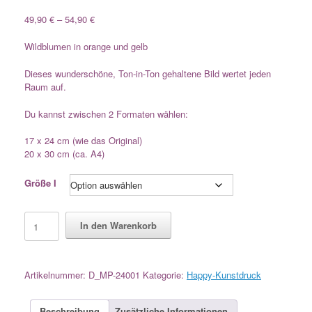
Preisspanne:
49,90
€
–
54,90
€
49,90 €
bis
Wildblumen in orange und gelb
54,90 €
Dieses wunderschöne, Ton-in-Ton gehaltene Bild wertet jeden
Raum auf.
Du kannst zwischen 2 Formaten wählen:
17 x 24 cm (wie das Original)
20 x 30 cm (ca. A4)
Größe I
Happy-
In den Warenkorb
KunstDruck:
Wildblumen
Menge
Artikelnummer:
D_MP-24001
Kategorie:
Happy-Kunstdruck
Beschreibung
Zusätzliche Informationen