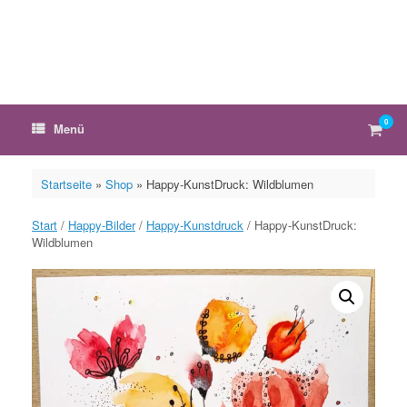
Zum
Inhalt
springen
0
Ware
Menü
anzei
Startseite
»
Shop
»
Happy-KunstDruck: Wildblumen
Start
/
Happy-Bilder
/
Happy-Kunstdruck
/ Happy-KunstDruck:
Wildblumen