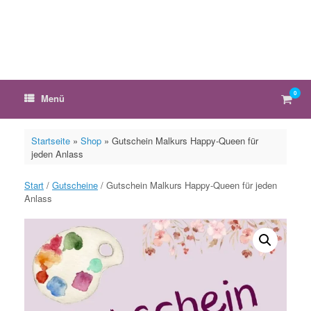
Zum
Inhalt
springen
0
Ware
Menü
anzei
Startseite
»
Shop
»
Gutschein Malkurs Happy-Queen für
jeden Anlass
Start
/
Gutscheine
/ Gutschein Malkurs Happy-Queen für jeden
Anlass