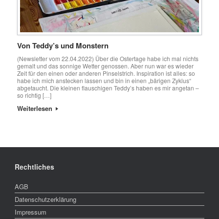
Von Teddy’s und Monstern
(Newsletter vom 22.04.2022) Über die Ostertage habe ich mal nichts
gemalt und das sonnige Wetter genossen. Aber nun war es wieder
Zeit für den einen oder anderen Pinselstrich. Inspiration ist alles: so
habe ich mich anstecken lassen und bin in einen „bärigen Zyklus“
abgetaucht. Die kleinen flauschigen Teddy’s haben es mir angetan –
so richtig […]
Weiterlesen
Rechtliches
AGB
Datenschutzerklärung
Impressum