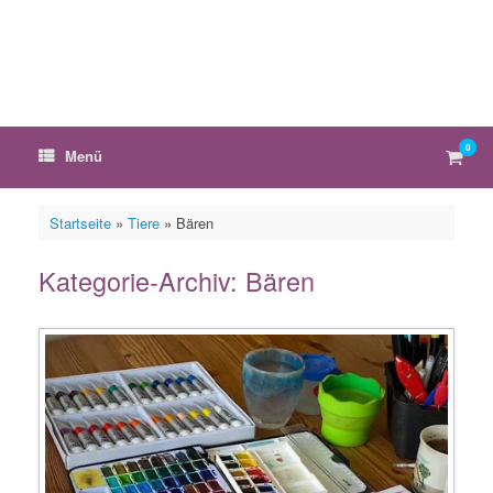
Zum
Inhalt
springen
0
Ware
Menü
anzei
Startseite
»
Tiere
»
Bären
Kategorie-Archiv:
Bären