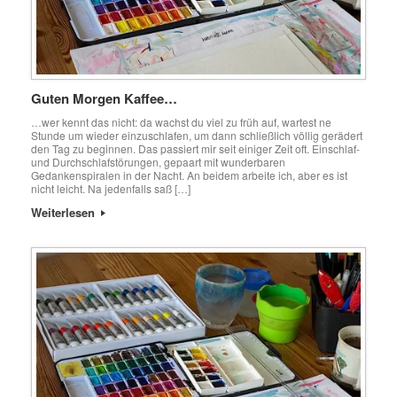
Guten Morgen Kaffee…
…wer kennt das nicht: da wachst du viel zu früh auf, wartest ne
Stunde um wieder einzuschlafen, um dann schließlich völlig gerädert
den Tag zu beginnen. Das passiert mir seit einiger Zeit oft. Einschlaf-
und Durchschlafstörungen, gepaart mit wunderbaren
Gedankenspiralen in der Nacht. An beidem arbeite ich, aber es ist
nicht leicht. Na jedenfalls saß […]
Weiterlesen