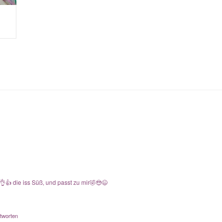
👍 die iss Süß, und passt zu mir🤣😎😉
tworten