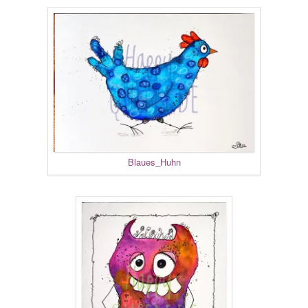
Blaues_Huhn