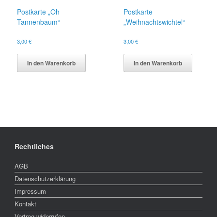
Postkarte „Oh
Postkarte
Tannenbaum“
„Weihnachtswichtel“
3,00
€
3,00
€
In den Warenkorb
In den Warenkorb
Rechtliches
AGB
Datenschutzerklärung
Impressum
Kontakt
Vertrag widerrufen