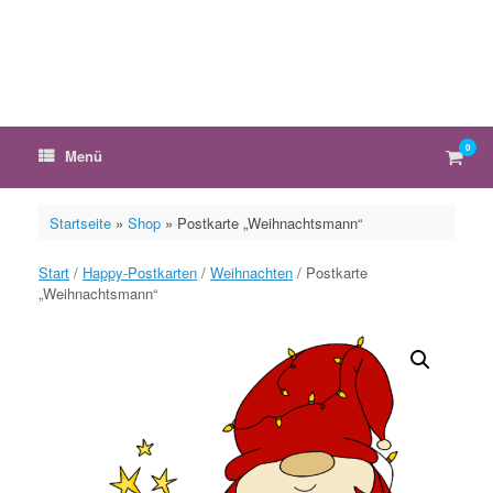
Zum
Inhalt
springen
0
Ware
Menü
anzei
Startseite
»
Shop
»
Postkarte „Weihnachtsmann“
Start
/
Happy-Postkarten
/
Weihnachten
/ Postkarte
„Weihnachtsmann“