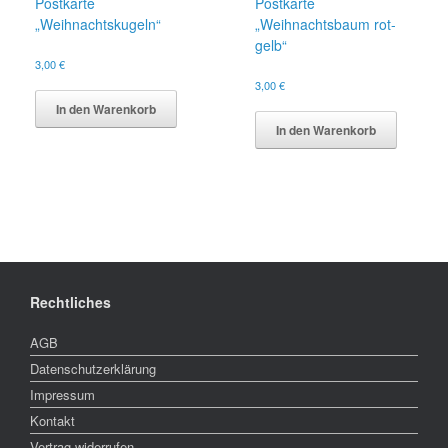
Postkarte
Postkarte
„Weihnachtskugeln“
„Weihnachtsbaum rot-
gelb“
3,00
€
3,00
€
In den Warenkorb
In den Warenkorb
Rechtliches
AGB
Datenschutzerklärung
Impressum
Kontakt
Vertrag widerrufen