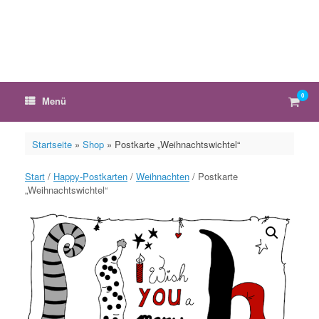
Zum
Inhalt
springen
0
Ware
Menü
anzei
Startseite
»
Shop
»
Postkarte „Weihnachtswichtel“
Start
/
Happy-Postkarten
/
Weihnachten
/ Postkarte
„Weihnachtswichtel“