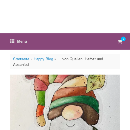
Zum
Inhalt
springen
0
Ware
Menü
anzei
Startseite
»
Happy Blog
»
… von Quallen, Herbst und
Abschied