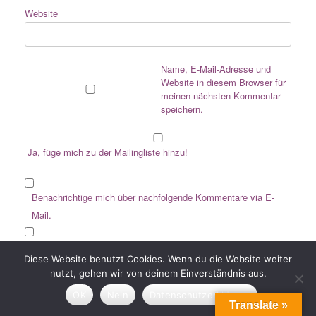
Website
🎨 Lust auf Farbe & kreative Impulse?
💌 Trag dich ein & erhalte regelmäßig Inspiration, Freude
& exklusive Einblicke direkt ins Postfach!
Name, E-Mail-Adresse und
Website in diesem Browser für
✨
Kreativ. Herzlich. Einfach Happy.
meinen nächsten Kommentar
speichern.
📮
Jetzt anmelden & nichts verpassen!
Ja, füge mich zu der Mailingliste hinzu!
Benachrichtige mich über nachfolgende Kommentare via E-
Mail.
Benachrichtige mich über neue Beiträge via E-Mail.
Diese Website benutzt Cookies. Wenn du die Website weiter
Wir senden keinen Spam! Erfahre mehr in unserer
nutzt, gehen wir von deinem Einverständnis aus.
Datenschutzerklärung.
OK
Nein
Datenschutzerklärung
Translate »
Diese Website verwendet Akismet, um Spam zu reduzieren.