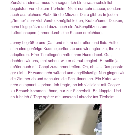
Zunächst einmal muss ich sagen, ich bin unwahrscheinlich
begeistert von diesem Tierheim. Nicht nur sehr sauber, sondern
auch ausreichend Platz für die Miezen. Dazu gibt es in jedem
„Zimmer“ sehr viel Versteckmöglichkeiten, Kratzbäume, Decken,
hohe Liegeplätze und dazu noch ein Außenplätzen zum
Luftschnappen (immer durch eine Klappe erreichbar).
Jonny begrüßte uns (Cati und mich) sehr offen und lieb. Holte
sich eine gehörige Kuschelportion ab und wir sagten zu, ihn zu
adoptieren. Eine Tierpflegerin hatte ihren Hund dabei. Gut,
dachten wir uns, mal sehen, wie er darauf reagiert. Er sollte ja
später auch mit Coopi zusammentreffen. Oh, oh…… Das passte
gar nicht. Er wurde sehr wütend und angriffslustig. Nun gingen wir
die Zimmer ab und schauten die Reaktionen an. Ein Kater war
sehr entspannt… prima. Ich fragte, ob ich vielleicht mit Cooper
zu Besuch kommen könne, nur zur Sicherheit. Es klappte. Und
so fuhr ich 2 Tage später mit unseren Labrador ins Tierheim.