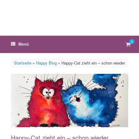
Zum
Inhalt
springen
0
Ware
Menü
anzei
Startseite
»
Happy Blog
»
Happy-Cat zieht ein – schon wieder
Happy-Cat zieht ein – schon wieder